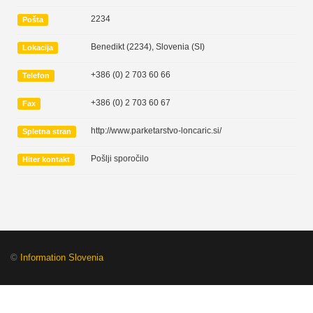
2234
Pošta
Benedikt (2234)
,
Slovenia (SI)
Lokacija
+386 (0) 2 703 60 66
Telefon
+386 (0) 2 703 60 67
Fax
http://www.parketarstvo-loncaric.si/
Spletna stran
Pošlji sporočilo
Hiter kontakt
©
Information Slovenia