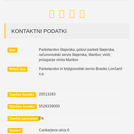
KONTAKTNI PODATKI
Parketarstvo štajerska, gotovi parketi štajerska,
Ime
računovodski servis štajerska, Maribor, vinili,
polaganje vinila Maribor
Parketarstvo in knjigovodski servis Branko Lončarič
Polno ime
s.p.
20513283
Davčna številka
5528339000
Matična številka
Da
Davčni zavezanec
Cankarjeva ulica 6
Naslov