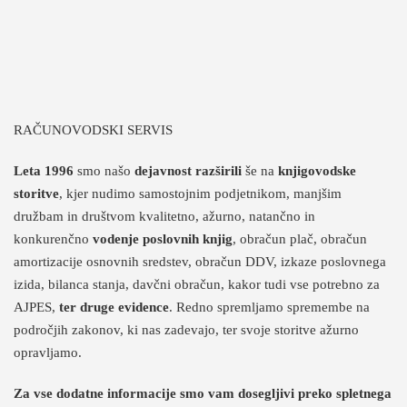
RAČUNOVODSKI SERVIS
Leta 1996
smo našo
dejavnost razširili
še na
knjigovodske
storitve
, kjer nudimo samostojnim podjetnikom, manjšim
družbam in društvom kvalitetno, ažurno, natančno in
konkurenčno
vodenje poslovnih knjig
, obračun plač, obračun
amortizacije osnovnih sredstev, obračun DDV, izkaze poslovnega
izida, bilanca stanja, davčni obračun, kakor tudi vse potrebno za
AJPES,
ter druge evidence
. Redno spremljamo spremembe na
področjih zakonov, ki nas zadevajo, ter svoje storitve ažurno
opravljamo.
Za vse dodatne informacije smo vam dosegljivi preko spletnega