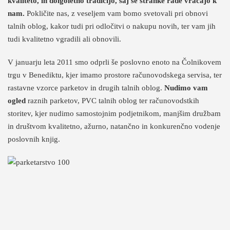
kvaliteto, in dolgoletno tradicijo, saj se stranke rade vračajo k
nam.
Pokličite nas, z veseljem vam bomo svetovali pri obnovi
talnih oblog, kakor tudi pri odločitvi o nakupu novih, ter vam jih
tudi kvalitetno vgradili ali obnovili.
V januarju leta 2011 smo odprli še poslovno enoto na Čolnikovem
trgu v Benediktu, kjer imamo prostore računovodskega servisa, ter
rastavne vzorce parketov in drugih talnih oblog.
Nudimo vam
ogled
raznih parketov, PVC talnih oblog ter računovodstkih
storitev, kjer nudimo samostojnim podjetnikom, manjšim družbam
in društvom kvalitetno, ažurno, natančno in konkurenčno vodenje
poslovnih knjig.