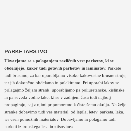
PARKETARSTVO
Ukvarjamo se s polaganjem različnih vrst parketov, ki se
obdelujejo, kakor tudi gotovih parketov in laminatov.
Parkete
tudi brusimo, za kar uporabljamo visoko kakovostne brusne stroje,
ter jih dokončno obdelamo in polakiramo. Pri uporabi lakov se
prilagajmo željam strank, uporabljamo pa poliuretanske, kislinske
in pa seveda vodne lake, ki se v zadnjem času tudi najbolj
propagirajo, saj z njimi pripomoremo k čistejšemu okolju. Na željo
stranke dobavimo tudi ves material, od lepila, letev, parketa, laka,
ter vseh pomožnih materialov. Dobavljamo in polagamo tudi
parketi iz tropskega lesa in »tisovine«.