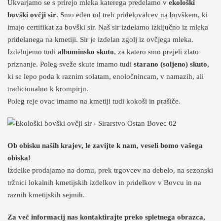
Ukvarjamo se s prirejo mleka katerega predelamo v
ekološki
bovški ovčji sir
. Smo eden od treh pridelovalcev na bovškem, ki
imajo certifikat za bovški sir. Naš sir izdelamo izključno iz mleka
pridelanega na kmetiji. Sir je izdelan zgolj iz ovčjega mleka.
Izdelujemo tudi
albuminsko skuto
, za katero smo prejeli zlato
priznanje. Poleg sveže skute imamo tudi
starano (soljeno) skuto
,
ki se lepo poda k raznim solatam, enoločnincam, v namazih, ali
tradicionalno k krompirju.
Poleg reje ovac imamo na kmetiji tudi kokoši in prašiče.
Ob obisku naših krajev, le zavijte k nam, veseli bomo vašega
obiska!
Izdelke prodajamo na domu, prek trgovcev na debelo, na sezonski
tržnici lokalnih kmetijskih izdelkov in pridelkov v Bovcu in na
raznih kmetijskih sejmih.
Za več informacij nas kontaktirajte preko spletnega obrazca,