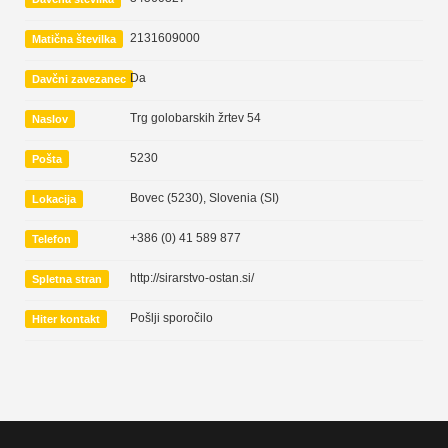
2131609000
Matična številka
Da
Davčni zavezanec
Trg golobarskih žrtev 54
Naslov
5230
Pošta
Bovec (5230)
,
Slovenia (SI)
Lokacija
+386 (0) 41 589 877
Telefon
http://sirarstvo-ostan.si/
Spletna stran
Pošlji sporočilo
Hiter kontakt