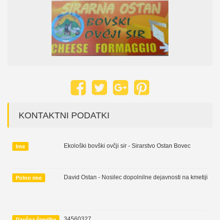
KONTAKTNI PODATKI
Ekološki bovški ovčji sir - Sirarstvo Ostan Bovec
Ime
David Ostan - Nosilec dopolnilne dejavnosti na kmetiji
Polno ime
34560327
Davčna številka