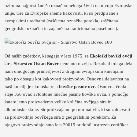
oziroma najprestižnejšo označbo nekega živila na nivoju Evropske
unije. Gre za Evropske sheme kakovosti, ki so predpisane z
evropskimi uredbami (zaščitena označba porekla, zaščitena
geografska označba in zajamčena tradicionalna posebnost).
Od naših začetkov, ki segajo v leto 1975, se
Ekološki bovški ovčji
sir - Sirarstvo Ostan Bovec
nenehno razvija. Rezultati trdega dela
nam omogočajo primerljivost z drugimi evropskimi kmetijami
tako po obsegu kot kakovosti proizvodov. Osnovna dejavnost na
naši kmetiji je ekološka reja
bovške pasme ovc
. Osnovna čreda
šteje 350 ovac avtohtone mlečne pasme bovška ovca, s pomočjo
katere letno proizvedemo velike količine ovčjega sira in
albuminske skute. Sir proizvajamo po normativih, ki so zahtevani
za proizvodnjo bovškega sira z geografskim poreklom. Za
njegovo proizvodnjo smo leta 20015 pridobili ustrezen certifikat.