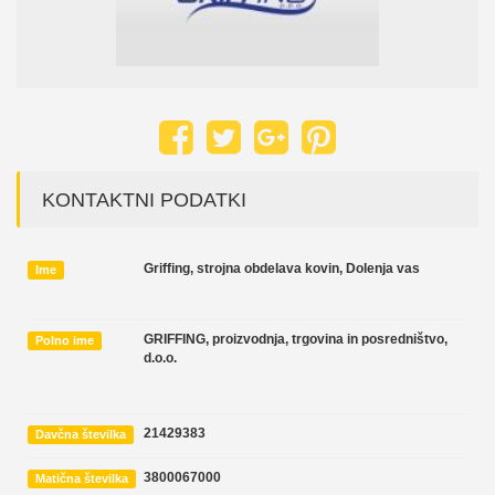
KONTAKTNI PODATKI
Griffing, strojna obdelava kovin, Dolenja vas
Ime
GRIFFING, proizvodnja, trgovina in posredništvo,
Polno ime
d.o.o.
21429383
Davčna številka
3800067000
Matična številka