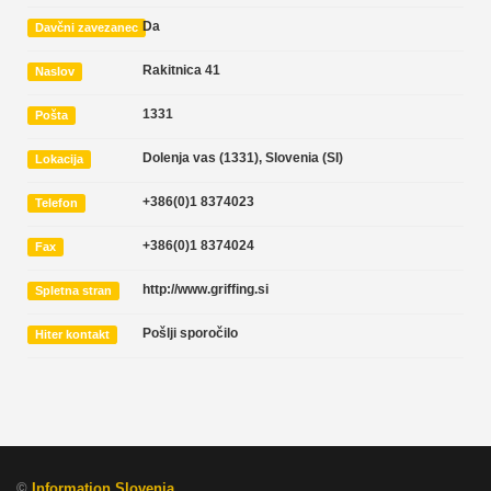
Da
Davčni zavezanec
Rakitnica 41
Naslov
1331
Pošta
Dolenja vas (1331)
,
Slovenia (SI)
Lokacija
+386(0)1 8374023
Telefon
+386(0)1 8374024
Fax
http://www.griffing.si
Spletna stran
Pošlji sporočilo
Hiter kontakt
©
Information Slovenia