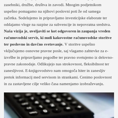
zasebniki, družbe, društva in zavodi. Mnogim podjetnikom
uspešno pomagamo na njihovi poslovni poti že od samega
začetka. Sodelujemo in pripravljamo investicijske elaborate ter
oddajamo vloge na razpise za subvencije in nepovratna sredstva.
Naša vizija je, uveljaviti se kot odgovoren in zaupanja vreden
računovodski servis, ki nudi kakovostne računovodske storitve
ter poslovno in davčno svetovanje.
V storitve uspešno
vključujemo osnovne pravne posle, saj vlagamo zahtevke za e-
izvršbe in pripravljamo pogodbe ter pravno svetujemo iz delovno-
pravne zakonodaje. Odlikujejo nas strokovnost, fleksibilnost ter
zanesljivost. E-knjigovodstvo nam omogoča hiter in zanesljiv
pretok informacij med servisom in strankami. Cenimo poslovnost
in za zastavljene cilje veliko časa namenjamo izobraževanju.