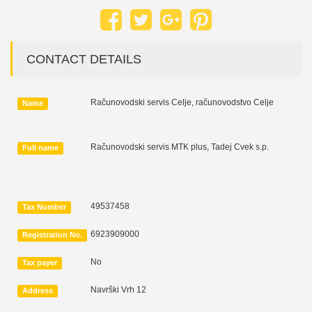
CONTACT DETAILS
Računovodski servis Celje, računovodstvo Celje
Name
Računovodski servis MTK plus, Tadej Cvek s.p.
Full name
49537458
Tax Number
6923909000
Registration No.
No
Tax payer
Navrški Vrh 12
Address