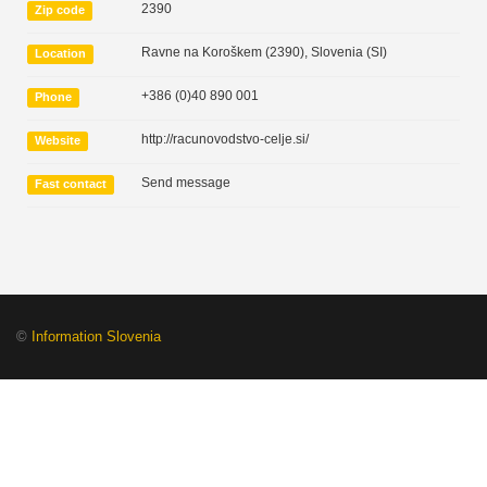
2390
Zip code
Ravne na Koroškem (2390)
,
Slovenia (SI)
Location
+386 (0)40 890 001
Phone
http://racunovodstvo-celje.si/
Website
Send message
Fast contact
©
Information Slovenia