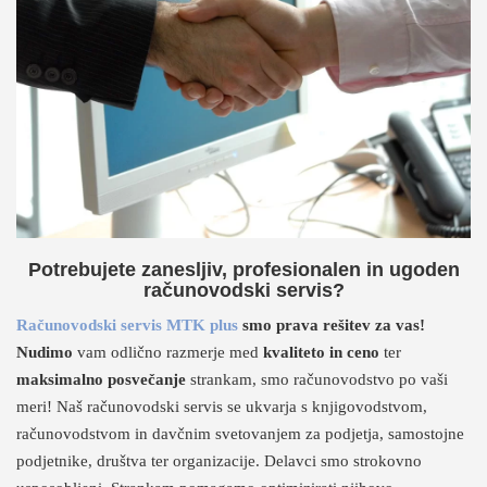
Potrebujete zanesljiv, profesionalen in ugoden
računovodski servis?
Računovodski servis MTK plus
smo prava rešitev za vas!
Nudimo
vam odlično razmerje med
kvaliteto in ceno
ter
maksimalno posvečanje
strankam, smo računovodstvo po vaši
meri! Naš računovodski servis se ukvarja s knjigovodstvom,
računovodstvom in davčnim svetovanjem za podjetja, samostojne
podjetnike, društva ter organizacije. Delavci smo strokovno