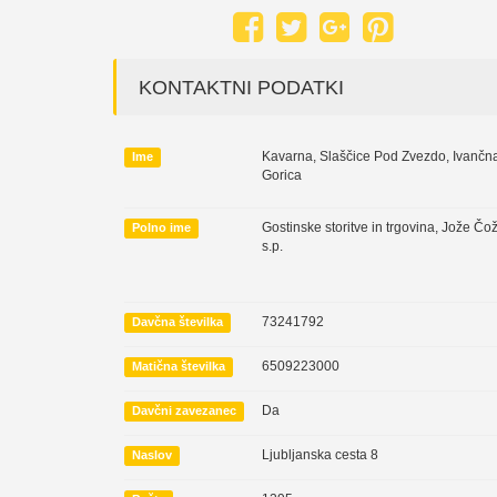
KONTAKTNI PODATKI
Kavarna, Slaščice Pod Zvezdo, Ivančn
Ime
Gorica
Gostinske storitve in trgovina, Jože Čo
Polno ime
s.p.
73241792
Davčna številka
6509223000
Matična številka
Da
Davčni zavezanec
Ljubljanska cesta 8
Naslov