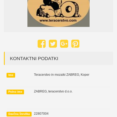
KONTAKTNI PODATKI
Teracerstvo in mozaiki ZABREG, Koper
Ime
ZABREG, teracerstvo d.o.o.
Polno ime
22807004
Davčna številka