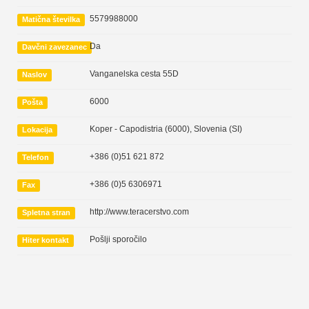
5579988000
Matična številka
Da
Davčni zavezanec
Vanganelska cesta 55D
Naslov
6000
Pošta
Koper - Capodistria (6000)
,
Slovenia (SI)
Lokacija
+386 (0)51 621 872
Telefon
+386 (0)5 6306971
Fax
http://www.teracerstvo.com
Spletna stran
Pošlji sporočilo
Hiter kontakt