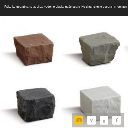
Piškotke uporabljamo zgolj za vodenje obiska naše strani. Ne shranjujemo osebnih informacij