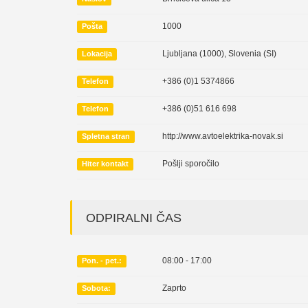
1000
Pošta
Ljubljana (1000)
,
Slovenia (SI)
Lokacija
+386 (0)1 5374866
Telefon
+386 (0)51 616 698
Telefon
http://www.avtoelektrika-novak.si
Spletna stran
Pošlji sporočilo
Hiter kontakt
ODPIRALNI ČAS
08:00 - 17:00
Pon. - pet.:
Zaprto
Sobota: