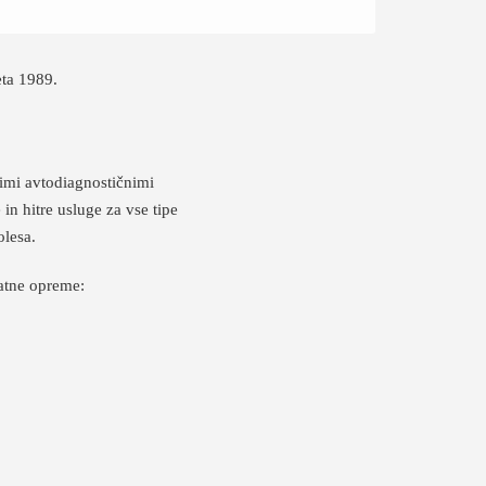
leta 1989.
nimi avtodiagnostičnimi
in hitre usluge za vse tipe
olesa.
atne opreme: