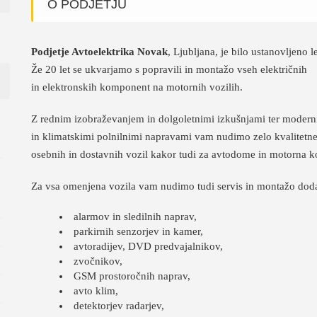
O PODJETJU
Podjetje Avtoelektrika Novak
, Ljubljana, je bilo ustanovljeno 
Že 20 let se ukvarjamo s popravili in montažo vseh električnih
in elektronskih komponent na motornih vozilih.
Z rednim izobraževanjem in dolgoletnimi izkušnjami ter moder
in klimatskimi polnilnimi napravami vam nudimo zelo kvalitetne 
osebnih in dostavnih vozil kakor tudi za avtodome in motorna k
Za vsa omenjena vozila vam nudimo tudi servis in montažo dod
alarmov in sledilnih naprav,
parkirnih senzorjev in kamer,
avtoradijev, DVD predvajalnikov,
zvočnikov,
GSM prostoročnih naprav,
avto klim,
detektorjev radarjev,