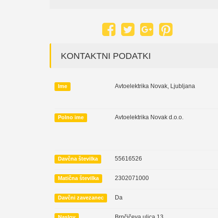
KONTAKTNI PODATKI
Avtoelektrika Novak, Ljubljana
Ime
Avtoelektrika Novak d.o.o.
Polno ime
55616526
Davčna številka
2302071000
Matična številka
Da
Davčni zavezanec
Brnčičeva ulica 13
Naslov