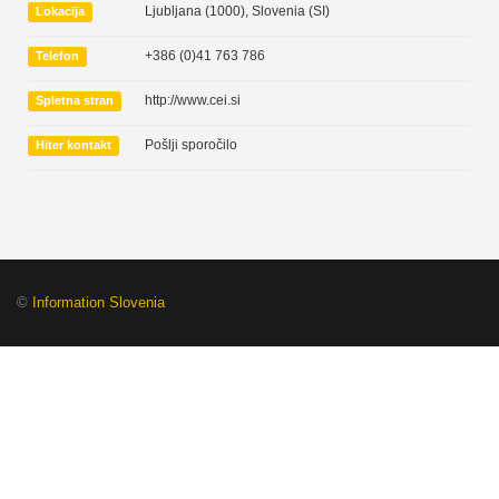
Ljubljana (1000)
,
Slovenia (SI)
Lokacija
+386 (0)41 763 786
Telefon
http://www.cei.si
Spletna stran
Pošlji sporočilo
Hiter kontakt
©
Information Slovenia