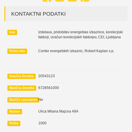
KONTAKTNI PODATKI
Izdelava, pridobitev energetske izkaznice, korekcijski
Ime
faktorji, izračun korekcijskih faktorjev, CEI, Ljubljana
Center energetskih izkaznic, Robert Kaplan s.p.
Polno ime
20543123
Davčna številka
6728561000
Matična številka
Ne
Davčni zavezanec
Ulica Milana Majcna 49A
Naslov
1000
Pošta