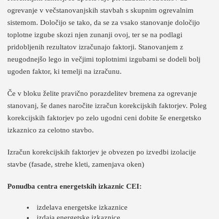
ogrevanje v večstanovanjskih stavbah s skupnim ogrevalnim
sistemom. Določijo se tako, da se za vsako stanovanje določijo
toplotne izgube skozi njen zunanji ovoj, ter se na podlagi
pridobljenih rezultatov izračunajo faktorji. Stanovanjem z
neugodnejšo lego in večjimi toplotnimi izgubami se dodeli bolj
ugoden faktor, ki temelji na izračunu.
Če v bloku želite pravično porazdelitev bremena za ogrevanje
stanovanj, še danes naročite izračun korekcijskih faktorjev. Poleg
korekcijskih faktorjev po zelo ugodni ceni dobite še energetsko
izkaznico za celotno stavbo.
Izračun korekcijskih faktorjev je obvezen po izvedbi izolacije
stavbe (fasade, strehe kleti, zamenjava oken)
Ponudba centra energetskih izkaznic CEI:
izdelava energetske izkaznice
izdaja energetske izkaznice