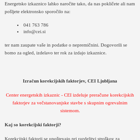
Energetsko izkaznico lahko naročite tako, da nas pokličete ali nam
pošljete elektronsko sporočilo na:
041 763 786
info@cei.si
ter nam zaupate vaše in podatke o nepremičnini. Dogovorili se
bomo za ogled, izdelavo ter rok za izdajo izkaznice.
Izračun korekcijskih faktorjev, CEI Ljubljana
Center energetskih izkaznic - CEI izdeluje preračune korekcijskih
faktorjev za večstanovanjske stavbe s skupnim ogrevalnim
sistemom.
Kaj so korekcijski faktorji?
Korekcijski faktorji se upoštevajo pri razdelitvi stroškov za