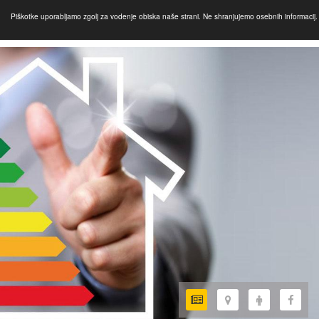
Piškotke uporabljamo zgolj za vodenje obiska naše strani. Ne shranjujemo osebnih informacij