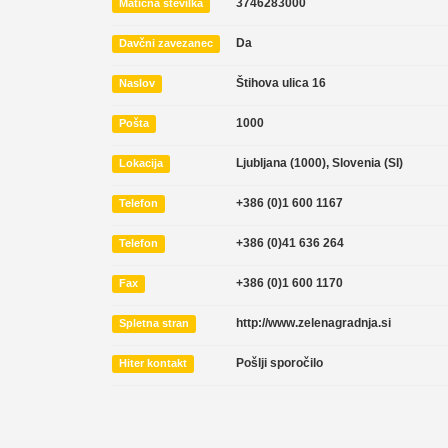
3746283000
Matična številka
Da
Davčni zavezanec
Štihova ulica 16
Naslov
1000
Pošta
Ljubljana (1000)
,
Slovenia (SI)
Lokacija
+386 (0)1 600 1167
Telefon
+386 (0)41 636 264
Telefon
+386 (0)1 600 1170
Fax
http://www.zelenagradnja.si
Spletna stran
Pošlji sporočilo
Hiter kontakt