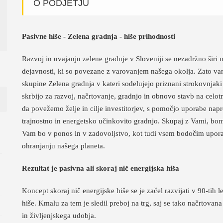
O PODJETJU
Pasivne hiše - Zelena gradnja - hiše prihodnosti
Razvoj in uvajanju zelene gradnje v Sloveniji se nezadržno širi 
dejavnosti, ki so povezane z varovanjem našega okolja. Zato va
skupine Zelena gradnja v kateri sodelujejo priznani strokovnjaki 
skrbijo za razvoj, načrtovanje, gradnjo in obnovo stavb na celo
da povežemo želje in cilje investitorjev, s pomočjo uporabe napr
trajnostno in energetsko učinkovito gradnjo. Skupaj z Vami, bomo
Vam bo v ponos in v zadovoljstvo, kot tudi vsem bodočim upor
ohranjanju našega planeta.
Rezultat je pasivna ali skoraj nič energijska hiša
Koncept skoraj nič energijske hiše se je začel razvijati v 90-tih l
hiše. Kmalu za tem je sledil preboj na trg, saj se tako načrtovan
in življenjskega udobja.