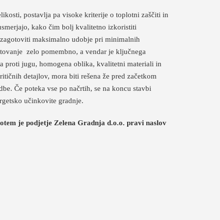
osti, postavlja pa visoke kriterije o toplotni zaščiti in
smerjajo, kako čim bolj kvalitetno izkoristiti
 zagotoviti maksimalno udobje pri minimalnih
ačrtovanje zelo pomembno, a vendar je ključnega
 proti jugu, homogena oblika, kvalitetni materiali in
itičnih detajlov, mora biti rešena že pred začetkom
be. Če poteka vse po načrtih, se na koncu stavbi
ergetsko učinkovite gradnje.
potem je podjetje Zelena Gradnja d.o.o. pravi naslov