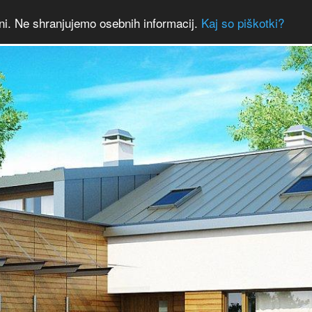
ni. Ne shranjujemo osebnih informacij.
Kaj so piškotki?