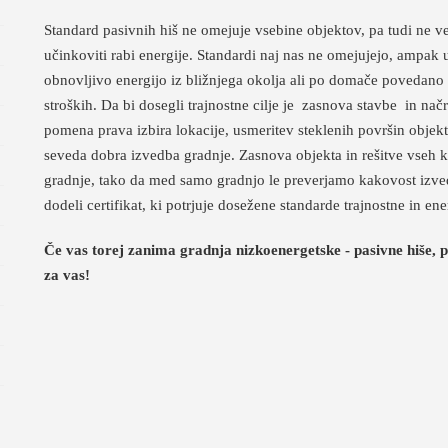
Standard pasivnih hiš ne omejuje vsebine objektov, pa tudi ne velik
učinkoviti rabi energije. Standardi naj nas ne omejujejo, ampak u
obnovljivo energijo iz bližnjega okolja ali po domače povedano
stroških. Da bi dosegli trajnostne cilje je zasnova stavbe in n
pomena prava izbira lokacije, usmeritev steklenih površin objekta
seveda dobra izvedba gradnje. Zasnova objekta in rešitve vseh kr
gradnje, tako da med samo gradnjo le preverjamo kakovost izved
dodeli certifikat, ki potrjuje dosežene standarde trajnostne in en
Če vas torej zanima gradnja nizkoenergetske - pasivne hiše, 
za vas!