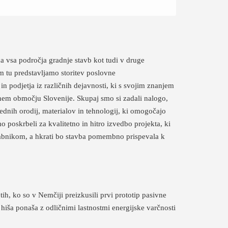
na vsa področja gradnje stavb kot tudi v druge
m tu predstavljamo storitev poslovne
in podjetja iz različnih dejavnosti, ki s svojim znanjem
tnem območju Slovenije. Skupaj smo si zadali nalogo,
ednih orodij, materialov in tehnologij, ki omogočajo
 poskrbeli za kvalitetno in hitro izvedbo projekta, ki
abnikom, a hkrati bo stavba pomembno prispevala k
etih, ko so v Nemčiji preizkusili prvi prototip pasivne
a hiša ponaša z odličnimi lastnostmi energijske varčnosti