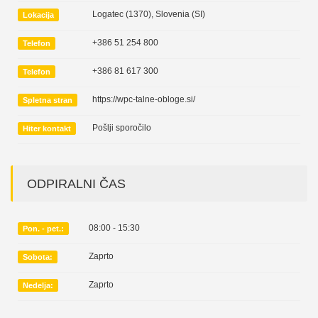
Logatec (1370)
,
Slovenia (SI)
Lokacija
+386 51 254 800
Telefon
+386 81 617 300
Telefon
https://wpc-talne-obloge.si/
Spletna stran
Pošlji sporočilo
Hiter kontakt
ODPIRALNI ČAS
08:00 - 15:30
Pon. - pet.:
Zaprto
Sobota:
Zaprto
Nedelja: