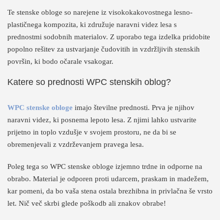
Te stenske obloge so narejene iz visokokakovostnega lesno-
plastičnega kompozita, ki združuje naravni videz lesa s
prednostmi sodobnih materialov. Z uporabo tega izdelka pridobite
popolno rešitev za ustvarjanje čudovitih in vzdržljivih stenskih
površin, ki bodo očarale vsakogar.
Katere so prednosti WPC stenskih oblog?
WPC stenske obloge
imajo številne prednosti. Prva je njihov
naravni videz, ki posnema lepoto lesa. Z njimi lahko ustvarite
prijetno in toplo vzdušje v svojem prostoru, ne da bi se
obremenjevali z vzdrževanjem pravega lesa.
Poleg tega so WPC stenske obloge izjemno trdne in odporne na
obrabo. Material je odporen proti udarcem, praskam in madežem,
kar pomeni, da bo vaša stena ostala brezhibna in privlačna še vrsto
let. Nič več skrbi glede poškodb ali znakov obrabe!