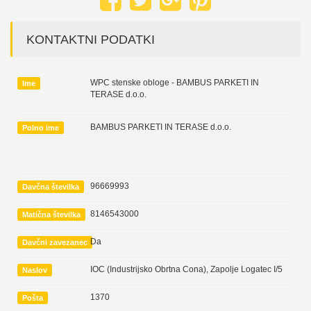
KONTAKTNI PODATKI
WPC stenske obloge - BAMBUS PARKETI IN
Ime
TERASE d.o.o.
BAMBUS PARKETI IN TERASE d.o.o.
Polno ime
96669993
Davčna številka
8146543000
Matična številka
Da
Davčni zavezanec
IOC (Industrijsko Obrtna Cona), Zapolje Logatec I/5
Naslov
1370
Pošta