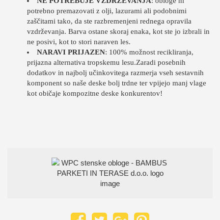
NE POTREBUJE VZDRŽEVANJA
: obloge ni
potrebno premazovati z olji, lazurami ali podobnimi
zaščitami tako, da ste razbremenjeni rednega opravila
vzdrževanja. Barva ostane skoraj enaka, kot ste jo izbrali in
ne posivi, kot to stori naraven les.
NARAVI PRIJAZEN
: 100% možnost recikliranja,
prijazna alternativa tropskemu lesu.Zaradi posebnih
dodatkov in najbolj učinkovitega razmerja vseh sestavnih
komponent so naše deske bolj trdne ter vpijejo manj vlage
kot običaje kompozitne deske konkurentov!