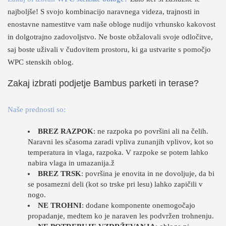
najboljše! S svojo kombinacijo naravnega videza, trajnosti in
enostavne namestitve vam naše obloge nudijo vrhunsko kakovost
in dolgotrajno zadovoljstvo. Ne boste obžalovali svoje odločitve,
saj boste uživali v čudovitem prostoru, ki ga ustvarite s pomočjo
WPC stenskih oblog.
Zakaj izbrati podjetje Bambus parketi in terase?
Naše prednosti so:
BREZ RAZPOK
: ne razpoka po površini ali na čelih.
Naravni les sčasoma zaradi vpliva zunanjih vplivov, kot so
temperatura in vlaga, razpoka. V razpoke se potem lahko
nabira vlaga in umazanija.ž
BREZ TRSK
: površina je enovita in ne dovoljuje, da bi
se posamezni deli (kot so trske pri lesu) lahko zapičili v
nogo.
NE TROHNI
: dodane komponente onemogočajo
propadanje, medtem ko je naraven les podvržen trohnenju.