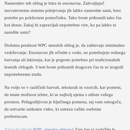
Namestitev teh oblog je hitra in enostavna. Zahvaljujoč
inovativnemu sistemu pritrjevanja jih lahko namestite sami, brez
potrebe po poklicnem pomočniku. Tako boste prihranili tako čas
kot denar. Zakaj bi zapravljali nepotrebne vire, ko pa lahko to
naredite sami?
Dodatna prednost WPC stenskih oblog je, da zahtevajo minimalno
vzdrževanje. Enostavno jih očistite z vodo, ne potrebujejo rednega
barvanja ali lakiranja, kar je pogosto potrebno pri tradicionalnih
lesenih oblogah. S tem boste prihranili dragocen čas in se izognili
nepotrebnemu trudu.
Na voljo so v različnih barvah, teksturah in vzorcih, kar pomeni,
da imate možnost izbire, ki se najbolj ujema s stilom vašega
prostora. Prilagodljivost je ključnega pomena, saj vam omogoča,
da ustvarite unikaten videz, ki ustreza vašim osebnim
preferencam.
Zakaj bi izbrali
WPC stenske obloge?
Zato ker si zaslužite le