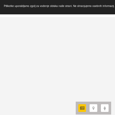
Piškotke uporabljamo zgolj za vodenje obiska naše strani. Ne shranjujemo osebnih informacij