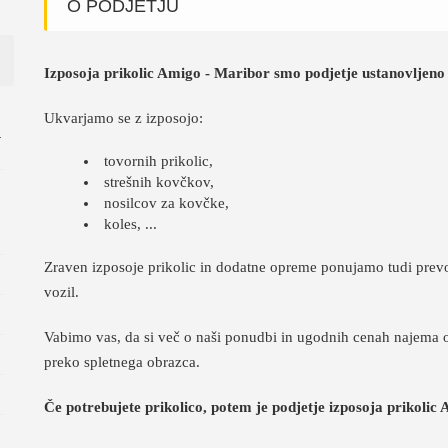
O PODJETJU
Izposoja prikolic Amigo - Maribor smo podjetje ustanovljeno 
Ukvarjamo se z izposojo:
r
tovornih prikolic,
strešnih kovčkov,
nosilcov za kovčke,
koles, ...
Zraven izposoje prikolic in dodatne opreme ponujamo tudi prev
vozil.
Vabimo vas, da si več o naši ponudbi in ugodnih cenah najema o
preko spletnega obrazca.
Če potrebujete prikolico, potem je podjetje izposoja prikolic