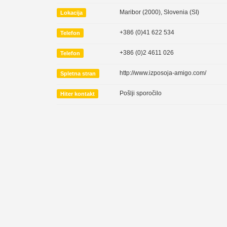
Maribor (2000)
,
Slovenia (SI)
Lokacija
+386 (0)41 622 534
Telefon
+386 (0)2 4611 026
Telefon
http://www.izposoja-amigo.com/
Spletna stran
Pošlji sporočilo
Hiter kontakt