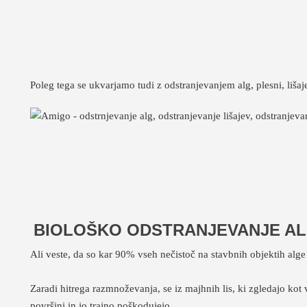
Poleg tega se ukvarjamo tudi z odstranjevanjem alg, plesni, liša
BIOLOŠKO ODSTRANJEVANJE ALG,
Ali veste, da so kar 90% vseh nečistoč na stavbnih objektih alge 
Zaradi hitrega razmnoževanja, se iz majhnih lis, ki zgledajo kot 
površini in jo trajno poškodujejo.