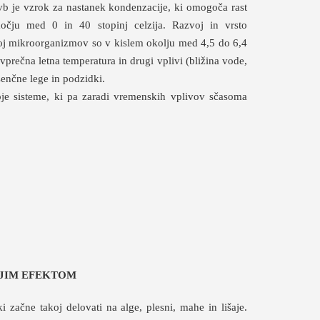
vb je vzrok za nastanek kondenzacije, ki omogoča rast
močju med 0 in 40 stopinj celzija. Razvoj in vrsto
oj mikroorganizmov so v kislem okolju med 4,5 do 6,4
rečna letna temperatura in drugi vplivi (bližina vode,
senčne lege in podzidki.
voje sisteme, ki pa zaradi vremenskih vplivov sčasoma
NJIM EFEKTOM
 začne takoj delovati na alge, plesni, mahe in lišaje.