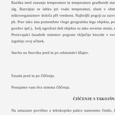
Razlika med zunanjo temperaturo in temperaturo gradbenih sta
alg. Razvijejo se lahko pri vsaki temperaturi, zlasti v ob
mikroorganizmov določa pH vrednost. Najboljši pogoji za razv
ph. Prav tako ima pomembno vlogo geografska lega objekta, povp
gozdov ipd.), bolj ogroženi deli objekta so tako severne strani, 
Proizvajalci fasadnih sistemov pogosto vključijo biocide v s
izgubijo svoj učinek.
Stavba na Snoviku pred in po odstranitvi lišajev.
Fasada pred in po čiščenju.
Ponujamo vam dva sistema čiščenja.
ČIŠČENJE S TAKOJŠ
Na umazano površino z teleskopsko palico nanesemo čistilo, ki