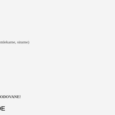
 mlekarne, sirarne)
KODOVANE!
DE