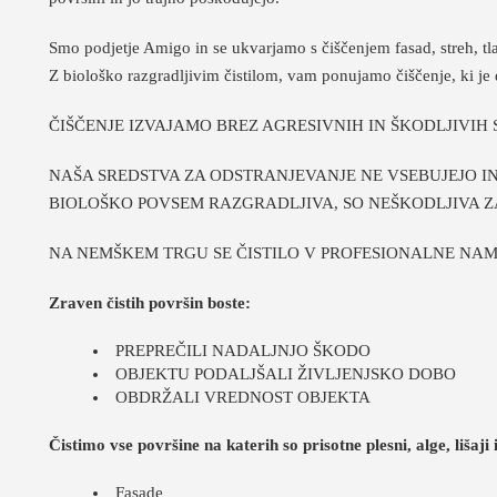
Smo podjetje Amigo in se ukvarjamo s čiščenjem fasad, streh, tla
Z biološko razgradljivim čistilom, vam ponujamo čiščenje, ki je
ČIŠČENJE IZVAJAMO BREZ AGRESIVNIH IN ŠKODLJIVIH 
NAŠA SREDSTVA ZA ODSTRANJEVANJE NE VSEBUJEJO IN
BIOLOŠKO POVSEM RAZGRADLJIVA, SO NEŠKODLJIVA ZA 
NA NEMŠKEM TRGU SE ČISTILO V PROFESIONALNE NAME
Zraven čistih površin boste:
PREPREČILI NADALJNJO ŠKODO
OBJEKTU PODALJŠALI ŽIVLJENJSKO DOBO
OBDRŽALI VREDNOST OBJEKTA
Čistimo vse površine na katerih so prisotne plesni, alge, lišaji
Fasade