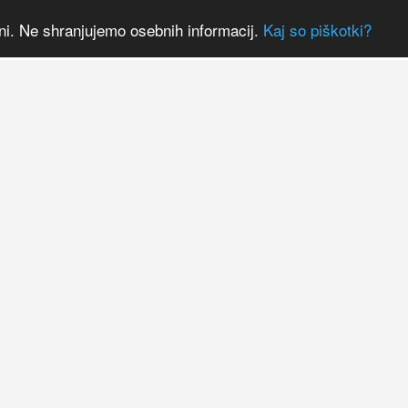
ni. Ne shranjujemo osebnih informacij.
Kaj so piškotki?