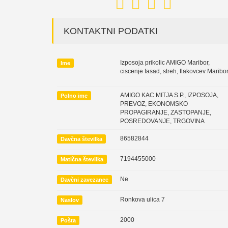
KONTAKTNI PODATKI
Izposoja prikolic AMIGO Maribor,
Ime
ciscenje fasad, streh, tlakovcev Maribo
AMIGO KAC MITJA S.P., IZPOSOJA,
Polno ime
PREVOZ, EKONOMSKO
PROPAGIRANJE, ZASTOPANJE,
POSREDOVANJE, TRGOVINA
86582844
Davčna številka
7194455000
Matična številka
Ne
Davčni zavezanec
Ronkova ulica 7
Naslov
2000
Pošta