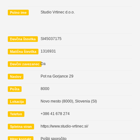
Studio Vrtinec d.o.o.
Polno ime
SI45037175
Davčna številka
1316931
Matična številka
Da
Davčni zavezanec
Pot na Gorjance 29
Naslov
8000
Pošta
Novo mesto (8000)
,
Slovenia (SI)
Lokacija
+386 41 678 274
Telefon
https://www.studio-vrtinec.si/
Spletna stran
Pošlji sporočilo
Hiter kontakt