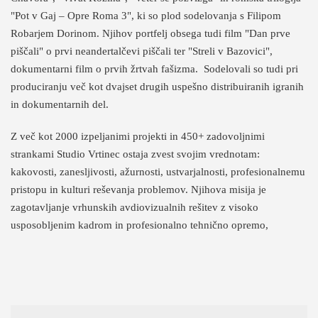
"Pot v Gaj – Opre Roma 3", ki so plod sodelovanja s Filipom
Robarjem Dorinom. Njihov portfelj obsega tudi film "Dan prve
piščali" o prvi neandertalčevi piščali ter "Streli v Bazovici",
dokumentarni film o prvih žrtvah fašizma. Sodelovali so tudi pri
produciranju več kot dvajset drugih uspešno distribuiranih igranih
in dokumentarnih del.
Z več kot 2000 izpeljanimi projekti in 450+ zadovoljnimi
strankami Studio Vrtinec ostaja zvest svojim vrednotam:
kakovosti, zanesljivosti, ažurnosti, ustvarjalnosti, profesionalnemu
pristopu in kulturi reševanja problemov. Njihova misija je
zagotavljanje vrhunskih avdiovizualnih rešitev z visoko
usposobljenim kadrom in profesionalno tehnično opremo,