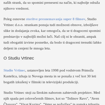
naših strank, da so spomini preneseni na način, ki najbolje odraža
njihovo vrednost.
Poleg osnovne
storitve presnemavanja super 8 filmov
, Studio
Vrtinec d.o.o. strankam ponuja tudi možnosti obnove, izboljšave
slike in dodajanja zvoka, kar omogoča, da se ti dragoceni spomini
predstavijo v najboljši možni luči. Naš cilj ni le ohraniti, ampak
tudi obogatiti izvirne posnetke, da bodo ti dragoceni trenutki lahko
deljeni in cenjeni še mnoga leta.
O Studiu Vrtinec
Studio Vrtinec
, ustanovljen leta 1998 pod vodstvom Primoža
Kastelica, izhaja iz Novega mesta in se ponaša z več kot 30 leti
bogatih izkušenj v filmski in televizijski produkciji.
Studio Vrtinec stoji za širokim naborom zahtevnih projektov. Med
njih spada pet celovečernih filmov, kot so "Trdinov Ravs", "Aven
Čhavora", "Vivat Kozina", "Veter se požvižga" in romska trilogija