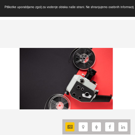
Piškotke uporabljamo zgolj za vodenje obiska naše strani. Ne shranjujemo osebnih informacij