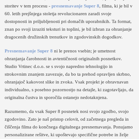
storitev v tem procesu -
presnemavanje Super 8
, filma, ki je bil v
60. letih prejšnjega stoletja revolucionaren zaradi svoje
dostopnosti in priljubljenosti pri domačih uporabnikih. Ta format,
znan po svoji izraziti teksturi in toplini, je bil izbran za ohranjanje
dragocenih družinskih trenutkov in zgodovinskih dogodkov.
Presnemavanje Super 8
ni le prenos vsebin; je umetnost
ohranjanja čarobnosti in avtentičnosti originalnih posnetkov.
Studio Vrtinec d.o.o. se s svojo napredno tehnologijo in
strokovnim znanjem zavezuje, da bo ta prehod opravljen skrbno,
ohranjajoč kakovost slike in zvoka. Vsak projekt je obravnavan
individualno, s posebno pozornostjo na detajle, ki zagotavljajo, da
originalna čustva in sporočila ostanejo nedotaknjena.
Razumemo, da vsak Super 8 posnetek nosi svojo zgodbo, svojo
zgodovino. Zato je naš pristop celovit, od začetnega pregleda in
čiščenja filma do končnega digitalnega presnemavanja. Ponujamo
personalizirane rešitve, ki upoštevajo specifične potrebe in želje