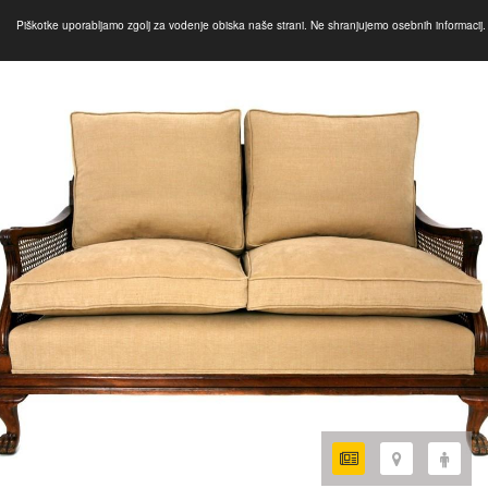
Piškotke uporabljamo zgolj za vodenje obiska naše strani. Ne shranjujemo osebnih informacij