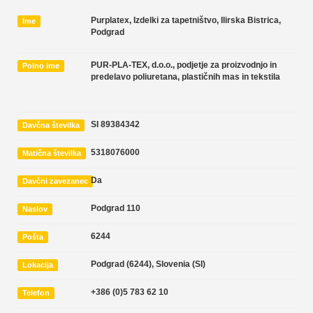
Purplatex, Izdelki za tapetništvo, Ilirska Bistrica,
Ime
Podgrad
PUR-PLA-TEX, d.o.o., podjetje za proizvodnjo in
Polno ime
predelavo poliuretana, plastičnih mas in tekstila
SI 89384342
Davčna številka
5318076000
Matična številka
Da
Davčni zavezanec
Podgrad 110
Naslov
6244
Pošta
Podgrad (6244)
,
Slovenia (SI)
Lokacija
+386 (0)5 783 62 10
Telefon