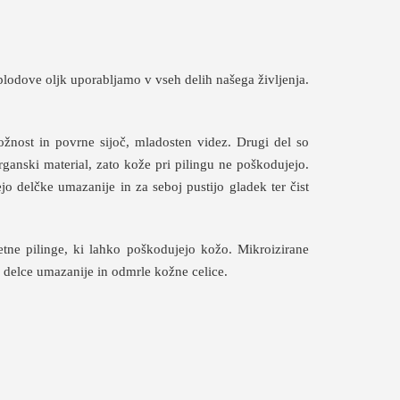
plodove oljk uporabljamo v vseh delih našega življenja.
ožnost in povrne sijoč, mladosten videz. Drugi del so
rganski material, zato kože pri pilingu ne poškodujejo.
o delčke umazanije in za seboj pustijo gladek ter čist
tne pilinge, ki lahko poškodujejo kožo. Mikroizirane
 delce umazanije in odmrle kožne celice.