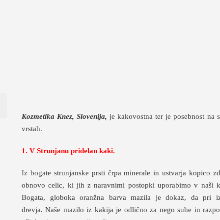
Kozmetika Knez, Slovenija,
je kakovostna ter je posebnost na s
vrstah.
1. V Strunjanu pridelan kaki.
Iz bogate strunjanske prsti črpa minerale in ustvarja kopico zdr
obnovo celic, ki jih z naravnimi postopki uporabimo v naši k
Bogata, globoka oranžna barva mazila je dokaz, da pri iz
drevja. Naše mazilo iz kakija je odlično za nego suhe in razp