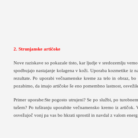
2. Strunjanske artičoke
Nove raziskave so pokazale tisto, kar ljudje v sredozemlju vemo 
spodbujajo nastajanje kolagena v koži. Uporaba kozmetike iz nar
rezultate. Po uporabi večnamenske kreme za telo in obraz, bo 
pozabimo, da imajo artičoke še eno pomembno lastnost, osvežile
Primer uporabe:Ste pogosto utrujeni? Se po službi, po turobnem 
tušem? Po tuširanju uporabite večnamensko kremo iz artičok. V
osvežujoč vonj pa vas bo hkrati sprostil in navdal z valom energi