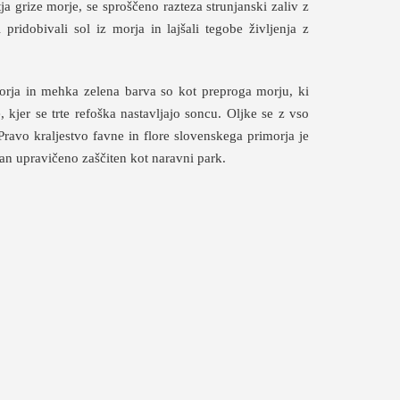
ja grize morje, se sproščeno razteza strunjanski zaliv z
pridobivali sol iz morja in lajšali tegobe življenja z
orja in mehka zelena barva so kot preproga morju, ki
kjer se trte refoška nastavljajo soncu. Oljke se z vso
ravo kraljestvo favne in flore slovenskega primorja je
jan upravičeno zaščiten kot naravni park.