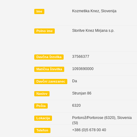
Kozmetika Knez, Slovenija
Ime
Storitve Knez Mirjana s.p.
Polno ime
37566377
Davčna številka
1093690000
Matična številka
Da
Davčni zavezanec
Strunjan 86
Naslov
6320
Pošta
Portorož/Portorose (6320)
,
Slovenia
Lokacija
(SI)
+386 (0)5 678 00 40
Telefon