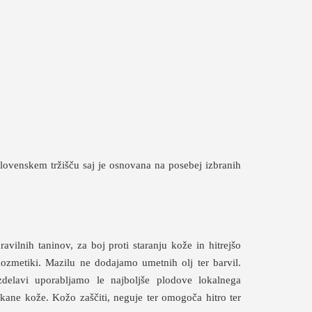
lovenskem tržišču saj je osnovana na posebej izbranih
avilnih taninov, za boj proti staranju kože in hitrejšo
ozmetiki. Mazilu ne dodajamo umetnih olj ter barvil.
delavi uporabljamo le najboljše plodove lokalnega
okane kože. Kožo zaščiti, neguje ter omogoča hitro ter