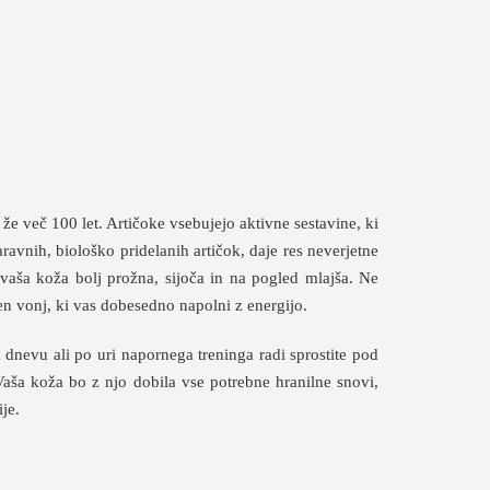
že več 100 let. Artičoke vsebujejo aktivne sestavine, ki
avnih, biološko pridelanih artičok, daje res neverjetne
vaša koža bolj prožna, sijoča in na pogled mlajša. Ne
n vonj, ki vas dobesedno napolni z energijo.
dnevu ali po uri napornega treninga radi sprostite pod
aša koža bo z njo dobila vse potrebne hranilne snovi,
je.