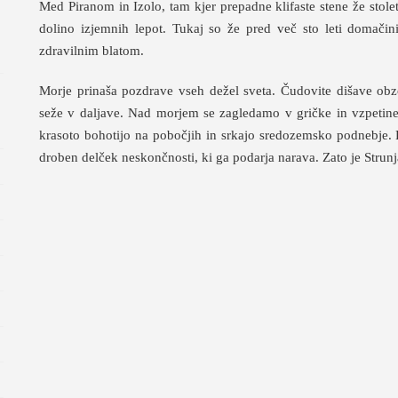
Med Piranom in Izolo, tam kjer prepadne klifaste stene že stolet
dolino izjemnih lepot. Tukaj so že pred več sto leti domačini 
zdravilnim blatom.
Morje prinaša pozdrave vseh dežel sveta. Čudovite dišave obz
seže v daljave. Nad morjem se zagledamo v gričke in vzpetine, 
krasoto bohotijo na pobočjih in srkajo sredozemsko podnebje. P
droben delček neskončnosti, ki ga podarja narava. Zato je Strun