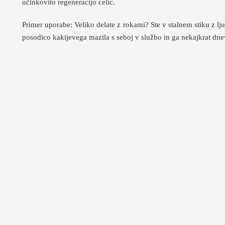
učinkovito regeneracijo celic.
Primer uporabe: Veliko delate z rokami? Ste v stalnem stiku z lj
posodico kakijevega mazila s seboj v službo in ga nekajkrat dnev