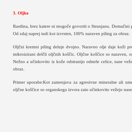
3. Oljka
Rastlina, brez katere ni mogoče govoriti o Strunjanu. Domačini 
Od zdaj naprej tudi kot izvrsten, 100% naraven piling za obraz.
Oljčni kremni piling deluje dvojno. Naravno olje daje koži pr
mikroizirani delčli oljčnih koščic. Oljčne koščice so naraven, o
Nežno a učinkovito iz kože odstranijo odmrle celice, nase vežej
obraz.
Primer uporabe:Kot zamenjava za agresivne mineralne ali ume
oljčne koščice so organskega izvora zato učinkovito vežejo nase