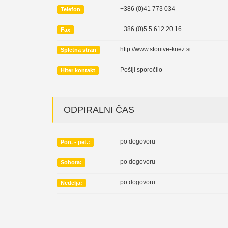
+386 (0)41 773 034
Telefon
+386 (0)5 5 612 20 16
Fax
http://www.storitve-knez.si
Spletna stran
Pošlji sporočilo
Hiter kontakt
ODPIRALNI ČAS
po dogovoru
Pon. - pet.:
po dogovoru
Sobota:
po dogovoru
Nedelja: