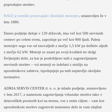
poprodajno storitev.
HATZ je nemški proizvajalec dizelskih motorjev
, ustanovljen že v
letu 1880.
Danes podjetje deluje v 120 državah, ima več kot 500 servisnih
centrov po celem svetu, zaposluje pa več kot 900 ljudi. Paleta
motorjev sega vse od enovaljnih z močjo 1,5 kW pa doštiriv aljnih
z močjo 62 kW. Motorji so znani po svoji kvaliteti ter dolgi
življenjski dobi, za kar je poskrbljeno tudi z zagotavljanjem
servisnih storitev – vsi motorji so izdelani z mislijo na
uporabnikove zahteve, izpolnjujejo pa tudi najstrožje okoljske
normative.
ADRIA SERVIS CENTER d. o. o. je mlado podjetje, ustanovljeno
v letu 2017, z namenom zagotavljanja vrhunske storitve tako v
delavniških prostorih kot na terenu, vse z enim ciljem – vam kot
uporabnikom storitve zagotoviti nemoteno delo in vam olajšati