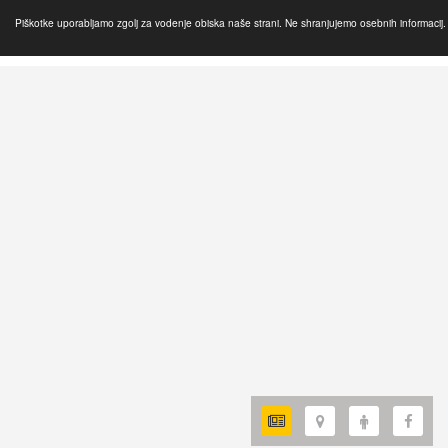
Piškotke uporabljamo zgolj za vodenje obiska naše strani. Ne shranjujemo osebnih informacij