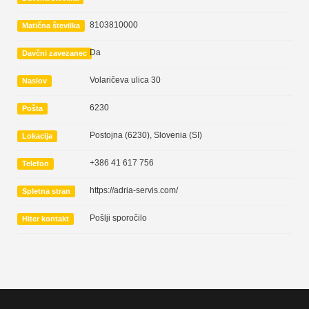
8103810000
Matična številka
Da
Davčni zavezanec
Volaričeva ulica 30
Naslov
6230
Pošta
Postojna (6230)
,
Slovenia (SI)
Lokacija
+386 41 617 756
Telefon
https://adria-servis.com/
Spletna stran
Pošlji sporočilo
Hiter kontakt