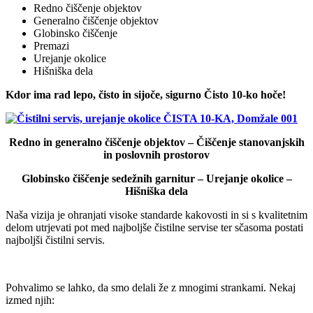
Redno čiščenje objektov
Generalno čiščenje objektov
Globinsko čiščenje
Premazi
Urejanje okolice
Hišniška dela
Kdor ima rad lepo, čisto in sijoče, sigurno Čisto 10-ko hoče!
Redno in generalno čiščenje objektov – Čiščenje stanovanjskih
in poslovnih prostorov
Globinsko čiščenje sedežnih garnitur – Urejanje okolice –
Hišniška dela
Naša vizija je ohranjati visoke standarde kakovosti in si s kvalitetnim
delom utrjevati pot med najboljše čistilne servise ter sčasoma postati
najboljši čistilni servis.
Pohvalimo se lahko, da smo delali že z mnogimi strankami. Nekaj
izmed njih: