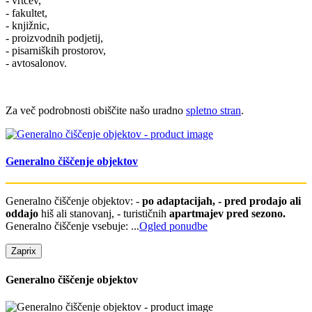
- vrtcev,
- fakultet,
- knjižnic,
- proizvodnih podjetij,
- pisarniških prostorov,
- avtosalonov.
Za več podrobnosti obiščite našo uradno
spletno stran
.
Generalno čiščenje objektov
Generalno čiščenje objektov: -
po adaptacijah, - pred prodajo ali
oddajo
hiš ali stanovanj, - turističnih
apartmajev pred sezono.
Generalno čiščenje vsebuje: ...
Ogled ponudbe
Zapri
x
Generalno čiščenje objektov