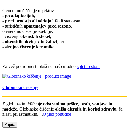
Generalno čiščenje objektov:
-
po adaptacijah,
- pred prodajo ali oddajo
hiš ali stanovanj,
- turističnih
apartmajev pred sezono.
Generalno čiščenje vsebuje:
- čiščenje
okenskih stekel,
- okenskih okvirjev in žaluzij
ter
-
strojno čiščenje keramike.
Za več podrobnosti obiščite našo uradno
spletno stran
.
Globinsko čiščenje
Z globinskim čiščenje
odstranimo pršice, prah, vonjave in
madeže.
Globinsko čiščenje
olajša alergije in koristi zdravju
, še
zlasti pri astmatikih. ...
Ogled ponudbe
Zapri
x