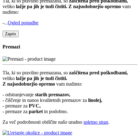
Tla, ki so pravilno premazana, so
zaščitena pred poškodbami,
veliko
lažje pa jih je tudi čistiti.
Z najsodobnejšo opremo
vam
nudimo:
-...
Ogled ponudbe
Zapri
x
Premazi
Tla, ki so pravilno premazana, so
zaščitena pred poškodbami,
veliko
lažje pa jih je tudi čistiti.
Z najsodobnejšo opremo
vam nudimo:
- odstranjevanje
starih premazov,
- čiščenje in nanos kvalitetnih premazov za
linolej,
- premaze za
PVC,
- premaze za
parket
in podobno.
Za več podrobnosti obiščite našo uradno
spletno stran
.