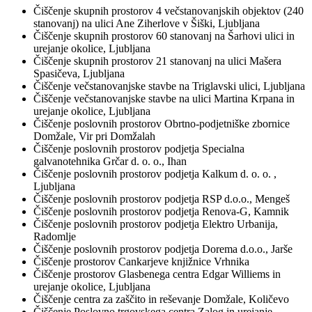
Čiščenje skupnih prostorov 4 večstanovanjskih objektov (240
stanovanj) na ulici Ane Ziherlove v Šiški, Ljubljana
Čiščenje skupnih prostorov 60 stanovanj na Šarhovi ulici in
urejanje okolice, Ljubljana
Čiščenje skupnih prostorov 21 stanovanj na ulici Mašera
Spasičeva, Ljubljana
Čiščenje večstanovanjske stavbe na Triglavski ulici, Ljubljana
Čiščenje večstanovanjske stavbe na ulici Martina Krpana in
urejanje okolice, Ljubljana
Čiščenje poslovnih prostorov Obrtno-podjetniške zbornice
Domžale, Vir pri Domžalah
Čiščenje poslovnih prostorov podjetja Specialna
galvanotehnika Grčar d. o. o., Ihan
Čiščenje poslovnih prostorov podjetja Kalkum d. o. o. ,
Ljubljana
Čiščenje poslovnih prostorov podjetja RSP d.o.o., Mengeš
Čiščenje poslovnih prostorov podjetja Renova-G, Kamnik
Čiščenje poslovnih prostorov podjetja Elektro Urbanija,
Radomlje
Čiščenje poslovnih prostorov podjetja Dorema d.o.o., Jarše
Čiščenje prostorov Cankarjeve knjižnice Vrhnika
Čiščenje prostorov Glasbenega centra Edgar Williems in
urejanje okolice, Ljubljana
Čiščenje centra za zaščito in reševanje Domžale, Količevo
Čiščenje Poslovno trgovskega centra Zalog in urejanje