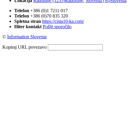
Lokacija
Radomlje (1235)
Radomlje
,
Slovenia (SI)
Slovenia
Telefon
+386 (0)1 7211 017
Telefon
+386 (0)70 835 320
Spletna stran
https://cista10-ka.com/
Hiter kontakt
Pošlji sporočilo
©
Information Slovenia
Kopiraj URL povezavo