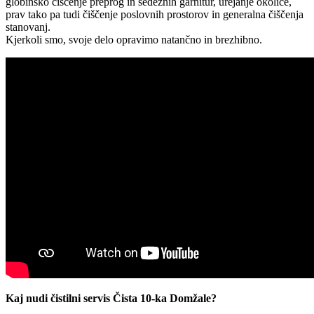
globinsko čiščenje preprog in sedežnih garnitur, urejanje okolice,
prav tako pa tudi čiščenje poslovnih prostorov in generalna čiščenja
stanovanj.
Kjerkoli smo, svoje delo opravimo natančno in brezhibno.
Kaj nudi čistilni servis Čista 10-ka Domžale?