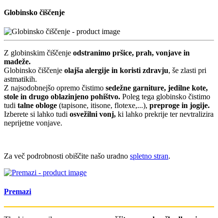
Globinsko čiščenje
Z globinskim čiščenje
odstranimo pršice, prah, vonjave in
madeže.
Globinsko čiščenje
olajša alergije in koristi zdravju
, še zlasti pri
astmatikih.
Z najsodobnejšo opremo čistimo
sedežne garniture, jedilne kote,
stole in drugo oblazinjeno pohištvo.
Poleg tega globinsko čistimo
tudi
talne obloge
(tapisone, itisone, flotexe,...),
preproge in jogije.
Izberete si lahko tudi
osvežilni vonj,
ki lahko prekrije ter nevtralizira
neprijetne vonjave.
Za več podrobnosti obiščite našo uradno
spletno stran
.
Premazi