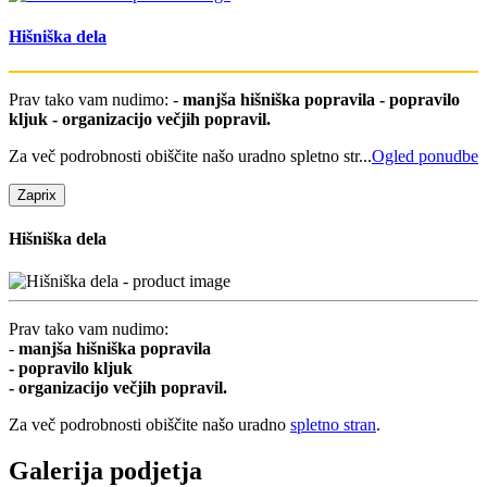
Hišniška dela
Prav tako vam nudimo: -
manjša hišniška popravila - popravilo
kljuk - organizacijo večjih popravil.
Za več podrobnosti obiščite našo uradno spletno str...
Ogled ponudbe
Zapri
x
Hišniška dela
Prav tako vam nudimo:
-
manjša hišniška popravila
- popravilo kljuk
- organizacijo večjih popravil.
Za več podrobnosti obiščite našo uradno
spletno stran
.
Galerija podjetja