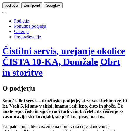
podjetja
Zemljevid
Google+
Podjetje
Ponudba podjetja
Galerija
Povpraševanje
Čistilni servis, urejanje okolice
ČISTA 10-KA, Domžale
Obrt
in storitve
O podjetju
Smo čistilni servis – družinsko podjetje, ki za vas skrbimo že 10
let. Vseh 5, ki smo v ekipi, imamo radi lepo, čisto in sijoče. Če
imate lepo, čisto in sijoče radi tudi vi in bi želeli, da čiščenje za
vas opravijo strokovnjaki, ste prišli na pravi naslov.
Zaupate nam lahko čiščenje na domu: čiščenje stanovanja,