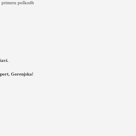
v primeru poškodb
Savi.
 Sport, Gorenjska!