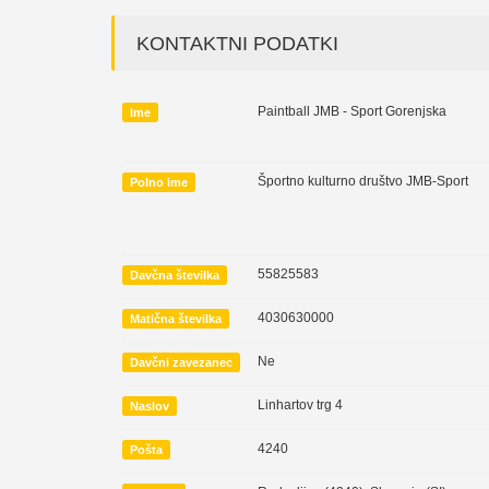
KONTAKTNI PODATKI
Paintball JMB - Sport Gorenjska
Ime
Športno kulturno društvo JMB-Sport
Polno ime
55825583
Davčna številka
4030630000
Matična številka
Ne
Davčni zavezanec
Linhartov trg 4
Naslov
4240
Pošta