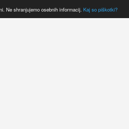
ni. Ne shranjujemo osebnih informacij.
Kaj so piškotki?