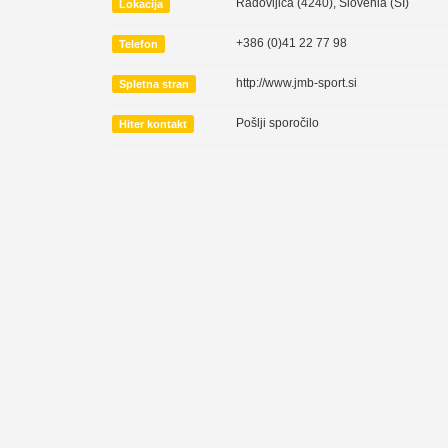
Radovljica (4240)
,
Slovenia (SI)
Lokacija
+386 (0)41 22 77 98
Telefon
http://www.jmb-sport.si
Spletna stran
Pošlji sporočilo
Hiter kontakt