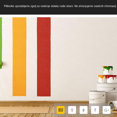
Piškotke uporabljamo zgolj za vodenje obiska naše strani. Ne shranjujemo osebnih informacij