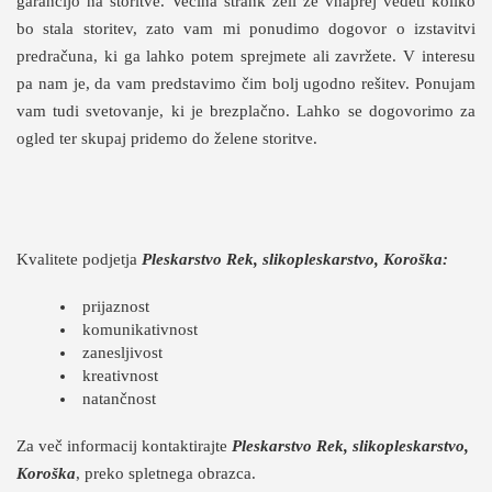
garancijo na storitve. Večina strank želi že vnaprej vedeti koliko
bo stala storitev, zato vam mi ponudimo dogovor o izstavitvi
predračuna, ki ga lahko potem sprejmete ali zavržete. V interesu
pa nam je, da vam predstavimo čim bolj ugodno rešitev. Ponujam
vam tudi svetovanje, ki je brezplačno. Lahko se dogovorimo za
ogled ter skupaj pridemo do želene storitve.
Kvalitete podjetja
Pleskarstvo Rek, slikopleskarstvo, Koroška:
prijaznost
komunikativnost
zanesljivost
kreativnost
natančnost
Za več informacij kontaktirajte
Pleskarstvo Rek, slikopleskarstvo,
Koroška
, preko spletnega obrazca.