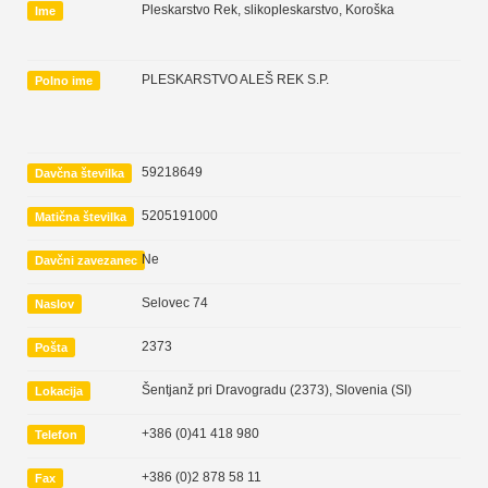
Pleskarstvo Rek, slikopleskarstvo, Koroška
Ime
PLESKARSTVO ALEŠ REK S.P.
Polno ime
59218649
Davčna številka
5205191000
Matična številka
Ne
Davčni zavezanec
Selovec 74
Naslov
2373
Pošta
Šentjanž pri Dravogradu (2373)
,
Slovenia (SI)
Lokacija
+386 (0)41 418 980
Telefon
+386 (0)2 878 58 11
Fax