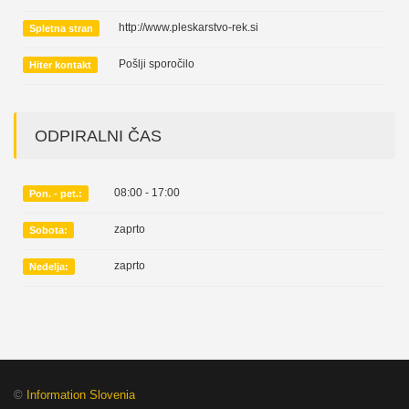
http://www.pleskarstvo-rek.si
Spletna stran
Pošlji sporočilo
Hiter kontakt
ODPIRALNI ČAS
08:00 - 17:00
Pon. - pet.:
zaprto
Sobota:
zaprto
Nedelja:
©
Information Slovenia