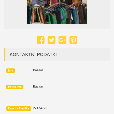
KONTAKTNI PODATKI
Bazaar
Ime
Bazaar
Polno ime
22174770
Davčna številka