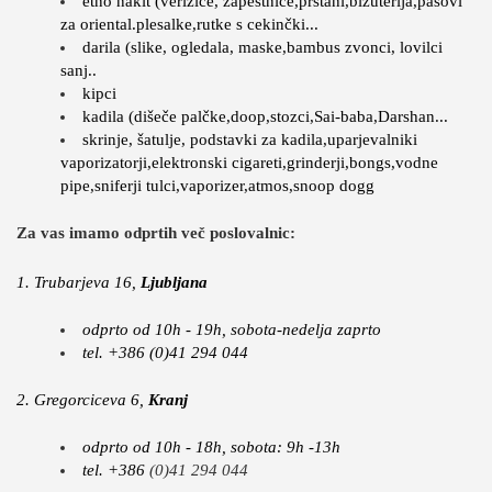
etno nakit (verizice, zapestnice,prstani,bizuterija,pasovi
za oriental.plesalke,rutke s cekinčki...
darila (slike, ogledala, maske,bambus zvonci, lovilci
sanj..
kipci
kadila (dišeče palčke,doop,stozci,Sai-baba,Darshan...
skrinje, šatulje, podstavki za kadila,uparjevalniki
vaporizatorji,elektronski cigareti,grinderji,bongs,vodne
pipe,sniferji tulci,vaporizer,atmos,snoop dogg
Za vas imamo odprtih več poslovalnic:
1. Trubarjeva 16,
Ljubljana
odprto od 10h - 19h, sobota-nedelja zaprto
tel. +386 (0)41 294 044
2. Gregorciceva 6,
Kranj
odprto od 10h - 18h, sobota: 9h -13h
tel. +386
(0)41 294 044