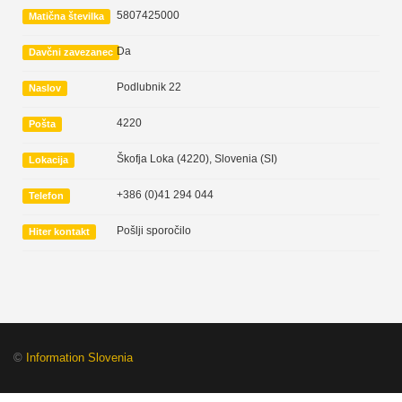
5807425000
Matična številka
Da
Davčni zavezanec
Podlubnik 22
Naslov
4220
Pošta
Škofja Loka (4220)
,
Slovenia (SI)
Lokacija
+386 (0)41 294 044
Telefon
Pošlji sporočilo
Hiter kontakt
©
Information Slovenia