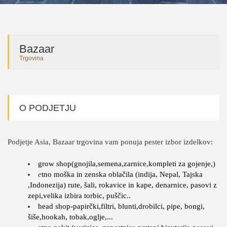
Bazaar
Trgovina
O PODJETJU
Podjetje Asia, Bazaar trgovina vam ponuja pester izbor izdelkov:
grow shop(gnojila,semena,zarnice,kompleti za gojenje,)
e
tno moška in zenska oblačila (indija, Nepal, Tajska
,Indonezija) rute, šali, rokavice in kape, denarnice, pasovi z
zepi,velika izbira torbic, puščic..
head shop-papirčki,filtri, blunti,drobilci, pipe, bongi,
šiše,hookah, tobak,oglje,...