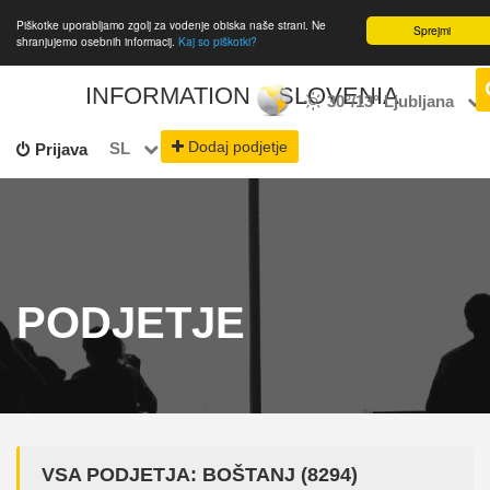
Piškotke uporabljamo zgolj za vodenje obiska naše strani. Ne
Sprejmi
shranjujemo osebnih informacij.
Kaj so piškotki?
INFORMATION
SLOVENIA
30°/13°
Ljubljana
Dodaj podjetje
SL
Prijava
PODJETJE
VSA PODJETJA: BOŠTANJ (8294)