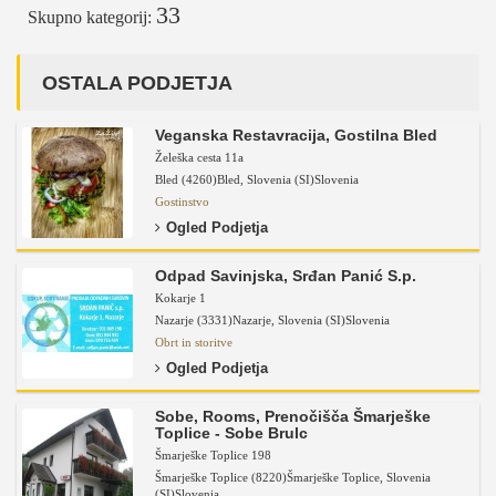
33
Skupno kategorij:
OSTALA PODJETJA
Veganska Restavracija, Gostilna Bled
Želeška cesta 11a
Bled (4260)
Bled
,
Slovenia (SI)
Slovenia
Gostinstvo
Ogled Podjetja
Odpad Savinjska, Srđan Panić S.p.
Kokarje 1
Nazarje (3331)
Nazarje
,
Slovenia (SI)
Slovenia
Obrt in storitve
Ogled Podjetja
Sobe, Rooms, Prenočišča Šmarješke
Toplice - Sobe Brulc
Šmarješke Toplice 198
Šmarješke Toplice (8220)
Šmarješke Toplice
,
Slovenia
(SI)
Slovenia