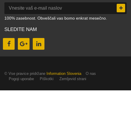
100% zasebnost. Obveščali vas bomo enkrat mesečno.
SLEDITE NAM
© Vse pravice pridržane
Information Slovenia
O nas
Pogoji uporabe
Piškotki
Zemljevid strani