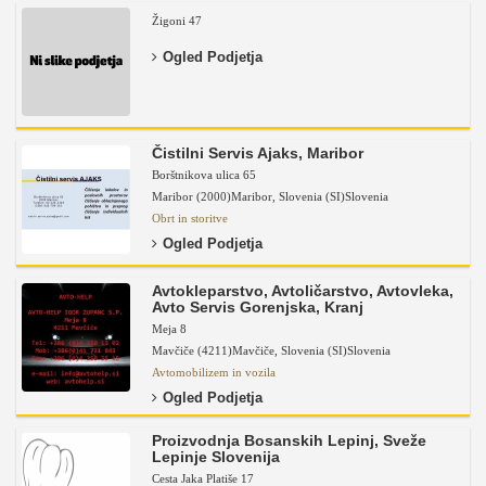
Žigoni 47
Ogled Podjetja
Čistilni Servis Ajaks, Maribor
Borštnikova ulica 65
Maribor (2000)
Maribor
,
Slovenia (SI)
Slovenia
Obrt in storitve
Ogled Podjetja
Avtokleparstvo, Avtoličarstvo, Avtovleka,
Avto Servis Gorenjska, Kranj
Meja 8
Mavčiče (4211)
Mavčiče
,
Slovenia (SI)
Slovenia
Avtomobilizem in vozila
Ogled Podjetja
Proizvodnja Bosanskih Lepinj, Sveže
Lepinje Slovenija
Cesta Jaka Platiše 17