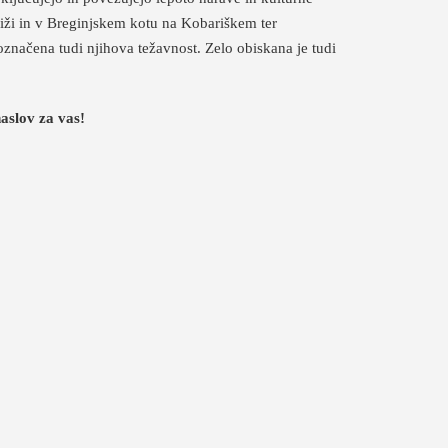
iži in v Breginjskem kotu na Kobariškem ter
načena tudi njihova težavnost. Zelo obiskana je tudi
aslov za vas!