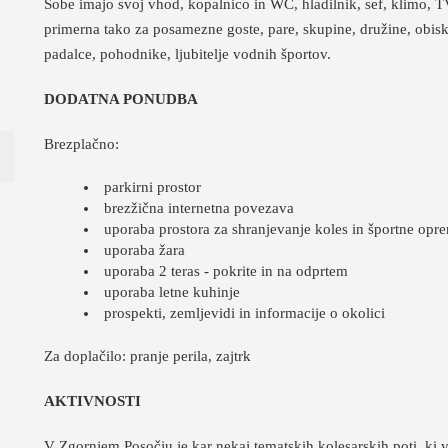
Sobe imajo svoj vhod, kopalnico in WC, hladilnik, sef, klimo, T
primerna tako za posamezne goste, pare, skupine, družine, obisko
padalce, pohodnike, ljubitelje vodnih športov.
DODATNA PONUDBA
Brezplačno:
parkirni prostor
brezžična internetna povezava
uporaba prostora za shranjevanje koles in športne opr
uporaba žara
uporaba 2 teras - pokrite in na odprtem
uporaba letne kuhinje
prospekti, zemljevidi in informacije o okolici
Za doplačilo: pranje perila, zajtrk
AKTIVNOSTI
V Zgornjem Posočju je kar nekaj tematskih kolesarskih poti, ki v