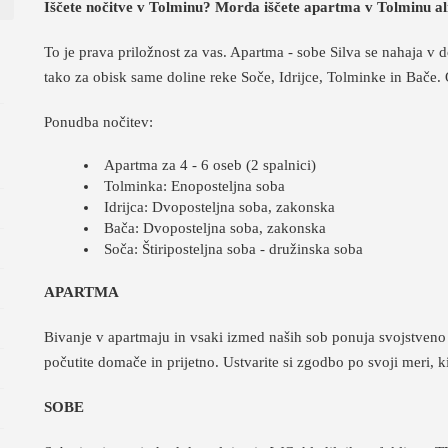
Iščete nočitve v Tolminu? Morda iščete apartma v Tolminu al
To je prava priložnost za vas. Apartma - sobe Silva se nahaja v 
tako za obisk same doline reke Soče, Idrijce, Tolminke in Bače.
Ponudba nočitev:
Apartma za 4 - 6 oseb (2 spalnici)
Tolminka: Enoposteljna soba
Idrijca: Dvoposteljna soba, zakonska
Bača: Dvoposteljna soba, zakonska
Soča: Štiriposteljna soba - družinska soba
APARTMA
Bivanje v apartmaju in vsaki izmed naših sob ponuja svojstveno d
počutite domače in prijetno. Ustvarite si zgodbo po svoji meri, ki
SOBE