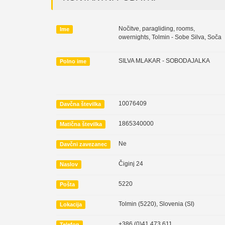
Nočitve, paragliding, rooms,
Ime
owernights, Tolmin - Sobe Silva, Soča
SILVA MLAKAR - SOBODAJALKA
Polno ime
10076409
Davčna številka
1865340000
Matična številka
Ne
Davčni zavezanec
Čiginj 24
Naslov
5220
Pošta
Tolmin (5220)
,
Slovenia (SI)
Lokacija
+386 (0)41 473 611
Telefon