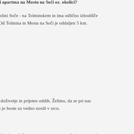
i apartma na Mostu na Soči oz. okolici?
dolini Soče - na Tolminskem in ima odlično izhodišče
 Od Tolmina in Mosta na Soči je oddaljen 5 km.
oživetje in prijeten oddih. Želimo, da se pri nas
 jo boste za vedno nosili v srcu.