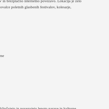
V in brezplačno internetno povezavo. Lokacija je zelo
valce poletnih glasbenih festivalov, kolesarje,
eme
ključujejo in povezujejo lepoto narave in kulturne