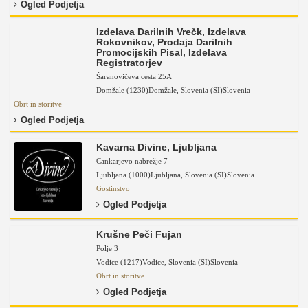
Ogled Podjetja
Izdelava Darilnih Vrečk, Izdelava
Rokovnikov, Prodaja Darilnih
Promocijskih Pisal, Izdelava
Registratorjev
Šaranovičeva cesta 25A
Domžale (1230)
Domžale
,
Slovenia (SI)
Slovenia
Obrt in storitve
Ogled Podjetja
Kavarna Divine, Ljubljana
Cankarjevo nabrežje 7
Ljubljana (1000)
Ljubljana
,
Slovenia (SI)
Slovenia
Gostinstvo
Ogled Podjetja
Krušne Peči Fujan
Polje 3
Vodice (1217)
Vodice
,
Slovenia (SI)
Slovenia
Obrt in storitve
Ogled Podjetja