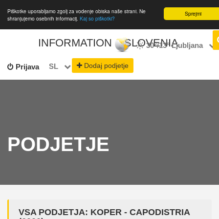
Piškotke uporabljamo zgolj za vodenje obiska naše strani. Ne
Sprejmi
shranjujemo osebnih informacij.
Kaj so piškotki?
INFORMATION
SLOVENIA
30°/13°
Ljubljana
Dodaj podjetje
SL
Prijava
PODJETJE
VSA PODJETJA: KOPER - CAPODISTRIA