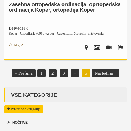
Zasebna ortopedska ordinacija, oprtopedska
ordinacija Koper, ortopedija Koper
Belveder 8
Koper - Capodistria (6000)
Koper - Capodistria
,
Slovenia (SI)
Slovenia
Zdravje
« Prejšnja
1
2
3
4
5
Naslednja »
VSE KATEGORIJE
Prikaži vse kategorije
NOČITVE