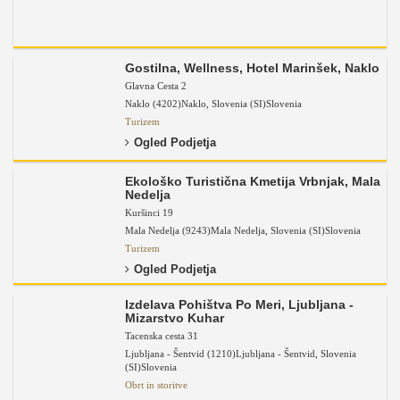
Gostilna, Wellness, Hotel Marinšek, Naklo
Glavna Cesta 2
Naklo (4202)
Naklo
,
Slovenia (SI)
Slovenia
Turizem
Ogled Podjetja
Ekološko Turistična Kmetija Vrbnjak, Mala
Nedelja
Kuršinci 19
Mala Nedelja (9243)
Mala Nedelja
,
Slovenia (SI)
Slovenia
Turizem
Ogled Podjetja
Izdelava Pohištva Po Meri, Ljubljana -
Mizarstvo Kuhar
Tacenska cesta 31
Ljubljana - Šentvid (1210)
Ljubljana - Šentvid
,
Slovenia
(SI)
Slovenia
Obrt in storitve