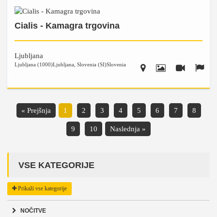
Cialis - Kamagra trgovina
Ljubljana
Ljubljana (1000)
Ljubljana
,
Slovenia (SI)
Slovenia
« Prejšnja
1
2
3
4
5
6
7
8
9
10
Naslednja »
VSE KATEGORIJE
Prikaži vse kategorije
NOČITVE