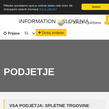
Piškotke uporabljamo zgolj za vodenje obiska naše strani. Ne
Sprejmi
shranjujemo osebnih informacij.
Kaj so piškotki?
INFORMATION
SLOVENIA
30°/13°
Ljubljana
Dodaj podjetje
SL
Prijava
PODJETJE
VSA PODJETJA: SPLETNE TRGOVINE