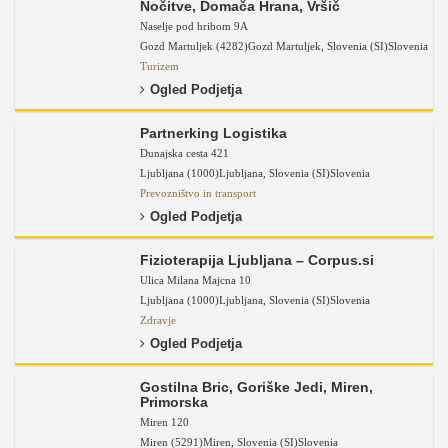
Nočitve, Domača Hrana, Vršič
Naselje pod hribom 9A
Gozd Martuljek (4282)
Gozd Martuljek
,
Slovenia (SI)
Slovenia
Turizem
Ogled Podjetja
Partnerking Logistika
Dunajska cesta 421
Ljubljana (1000)
Ljubljana
,
Slovenia (SI)
Slovenia
Prevozništvo in transport
Ogled Podjetja
Fizioterapija Ljubljana – Corpus.si
Ulica Milana Majcna 10
Ljubljana (1000)
Ljubljana
,
Slovenia (SI)
Slovenia
Zdravje
Ogled Podjetja
Gostilna Bric, Goriške Jedi, Miren,
Primorska
Miren 120
Miren (5291)
Miren
,
Slovenia (SI)
Slovenia