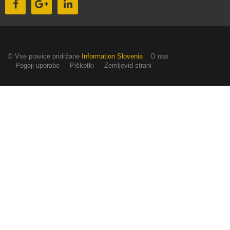
© Vse pravice pridržane
Information Slovenia
O nas
Pogoji uporabe
Piškotki
Zemljevid strani