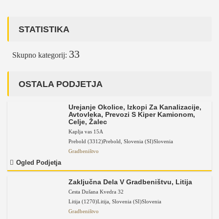
STATISTIKA
33
Skupno kategorij:
OSTALA PODJETJA
Urejanje Okolice, Izkopi Za Kanalizacije,
Avtovleka, Prevozi S Kiper Kamionom,
Celje, Žalec
Kaplja vas 15A
Prebold (3312)
Prebold
,
Slovenia (SI)
Slovenia
Gradbeništvo
Ogled Podjetja
Zaključna Dela V Gradbeništvu, Litija
Cesta Dušana Kvedra 32
Litija (1270)
Litija
,
Slovenia (SI)
Slovenia
Gradbeništvo