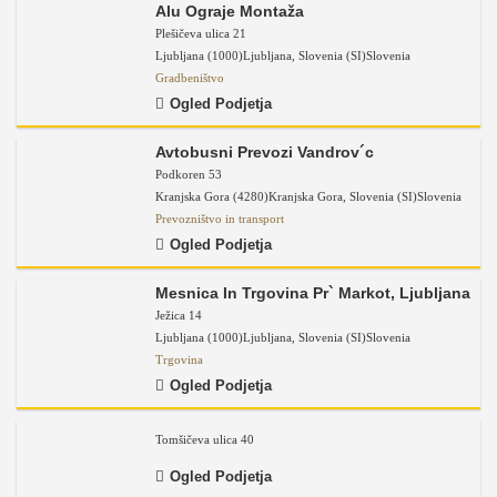
Alu Ograje Montaža
Plešičeva ulica 21
Ljubljana (1000)
Ljubljana
,
Slovenia (SI)
Slovenia
Gradbeništvo
Ogled Podjetja
Avtobusni Prevozi Vandrov´c
Podkoren 53
Kranjska Gora (4280)
Kranjska Gora
,
Slovenia (SI)
Slovenia
Prevozništvo in transport
Ogled Podjetja
Mesnica In Trgovina Pr` Markot, Ljubljana
Ježica 14
Ljubljana (1000)
Ljubljana
,
Slovenia (SI)
Slovenia
Trgovina
Ogled Podjetja
Tomšičeva ulica 40
Ogled Podjetja