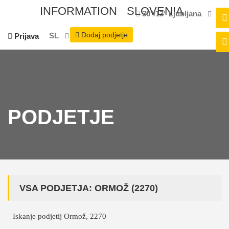
INFORMATION
SLOVENIA
30°/13°
Ljubljana
Dodaj podjetje
SL
Prijava
PODJETJE
VSA PODJETJA: ORMOŽ (2270)
Iskanje podjetij Ormož, 2270