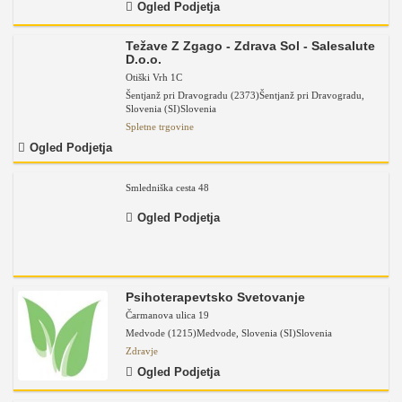
Ogled Podjetja
Težave Z Zgago - Zdrava Sol - Salesalute
D.o.o.
Otiški Vrh 1C
Šentjanž pri Dravogradu (2373)
Šentjanž pri Dravogradu
,
Slovenia (SI)
Slovenia
Spletne trgovine
Ogled Podjetja
Smledniška cesta 48
Ogled Podjetja
Psihoterapevtsko Svetovanje
Čarmanova ulica 19
Medvode (1215)
Medvode
,
Slovenia (SI)
Slovenia
Zdravje
Ogled Podjetja