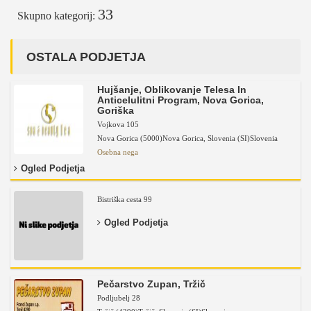
33
Skupno kategorij:
OSTALA PODJETJA
Hujšanje, Oblikovanje Telesa In
Anticelulitni Program, Nova Gorica,
Goriška
Vojkova 105
Nova Gorica (5000)
Nova Gorica
,
Slovenia (SI)
Slovenia
Osebna nega
Ogled Podjetja
Bistriška cesta 99
Ogled Podjetja
Pečarstvo Zupan, Tržič
Podljubelj 28