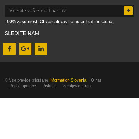
100% zasebnost. Obveščali vas bomo enkrat mesečno.
SLEDITE NAM
© Vse pravice pridržane
Information Slovenia
O nas
Pogoji uporabe
Piškotki
Zemljevid strani