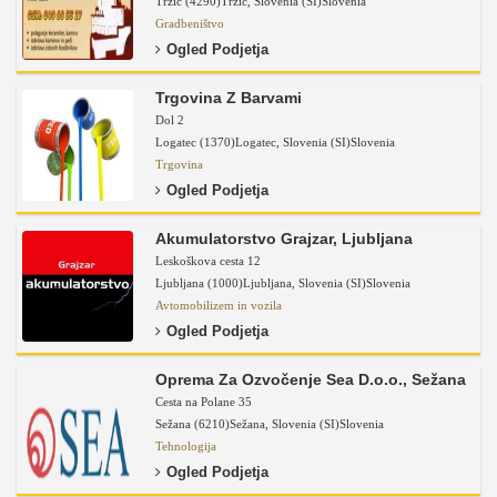
Tržič (4290)
Tržič
,
Slovenia (SI)
Slovenia
Gradbeništvo
Ogled Podjetja
Trgovina Z Barvami
Dol 2
Logatec (1370)
Logatec
,
Slovenia (SI)
Slovenia
Trgovina
Ogled Podjetja
Akumulatorstvo Grajzar, Ljubljana
Leskoškova cesta 12
Ljubljana (1000)
Ljubljana
,
Slovenia (SI)
Slovenia
Avtomobilizem in vozila
Ogled Podjetja
Oprema Za Ozvočenje Sea D.o.o., Sežana
Cesta na Polane 35
Sežana (6210)
Sežana
,
Slovenia (SI)
Slovenia
Tehnologija
Ogled Podjetja