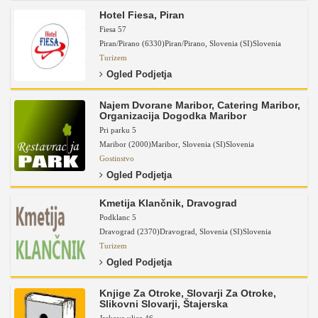
Hotel Fiesa, Piran
Fiesa 57
Piran/Pirano (6330)
Piran/Pirano
,
Slovenia (SI)
Slovenia
Turizem
Ogled Podjetja
Najem Dvorane Maribor, Catering Maribor,
Organizacija Dogodka Maribor
Pri parku 5
Maribor (2000)
Maribor
,
Slovenia (SI)
Slovenia
Gostinstvo
Ogled Podjetja
Kmetija Klančnik, Dravograd
Podklanc 5
Dravograd (2370)
Dravograd
,
Slovenia (SI)
Slovenia
Turizem
Ogled Podjetja
Knjige Za Otroke, Slovarji Za Otroke,
Slikovni Slovarji, Štajerska