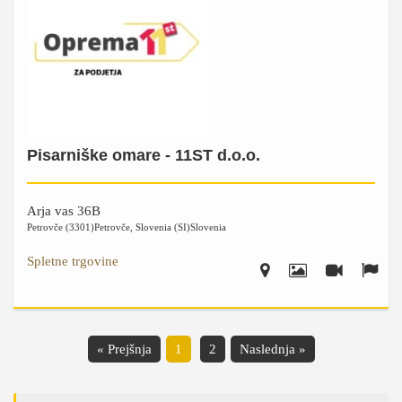
Pisarniške omare - 11ST d.o.o.
Arja vas 36B
Petrovče (3301)
Petrovče
,
Slovenia (SI)
Slovenia
Spletne trgovine
« Prejšnja
1
2
Naslednja »