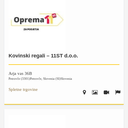
Kovinski regali – 11ST d.o.o.
Arja vas 36B
Petrovče (3301)
Petrovče
,
Slovenia (SI)
Slovenia
Spletne trgovine