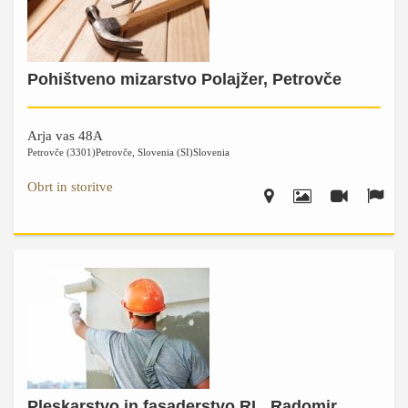
Pohištveno mizarstvo Polajžer, Petrovče
Arja vas 48A
Petrovče (3301)
Petrovče
,
Slovenia (SI)
Slovenia
Obrt in storitve
Pleskarstvo in fasaderstvo RL, Radomir