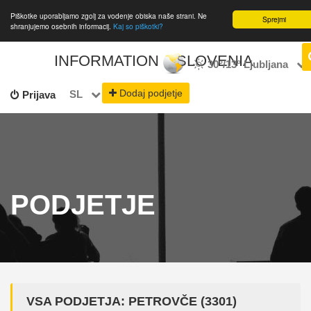
Piškotke uporabljamo zgolj za vodenje obiska naše strani. Ne
Sprejmi
shranjujemo osebnih informacij.
Kaj so piškotki?
INFORMATION
SLOVENIA
30°/13°
Ljubljana
Dodaj podjetje
SL
Prijava
PODJETJE
VSA PODJETJA: PETROVČE (3301)