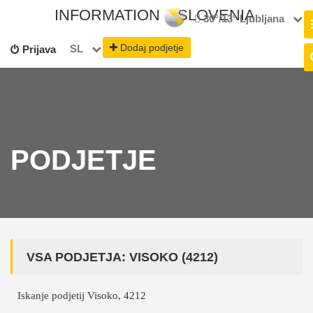
INFORMATION
SLOVENIA
30°/13°
Ljubljana
Dodaj podjetje
SL
Prijava
PODJETJE
VSA PODJETJA: VISOKO (4212)
Iskanje podjetij Visoko, 4212