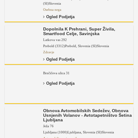
(SI)
Slovenia
Osebna nega
Ogled Podjetja
Dopolnila K Prehrani, Super Živila,
Smartfood Celje, Savinjska
Latkova vas 292
Prebold (3312)
Prebold
,
Slovenia (SI)
Slovenia
Zdravje
Ogled Podjetja
Brnčičeva ulica 31
Ogled Podjetja
Obnova Avtomobilskih Sedežev, Obnova
Usnjenih Volanov - Avtotapetništvo Šetina
Ljubljana
Ježa 76
Ljubljana (1000)
Ljubljana
,
Slovenia (SI)
Slovenia