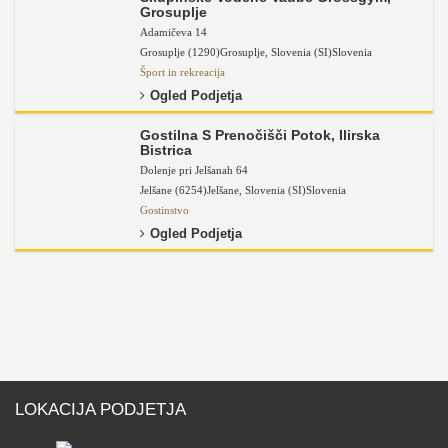
Grosuplje
Adamičeva 14
Grosuplje (1290)
Grosuplje
,
Slovenia (SI)
Slovenia
Šport in rekreacija
Ogled Podjetja
Gostilna S Prenočišči Potok, Ilirska
Bistrica
Dolenje pri Jelšanah 64
Jelšane (6254)
Jelšane
,
Slovenia (SI)
Slovenia
Gostinstvo
Ogled Podjetja
LOKACIJA PODJETJA