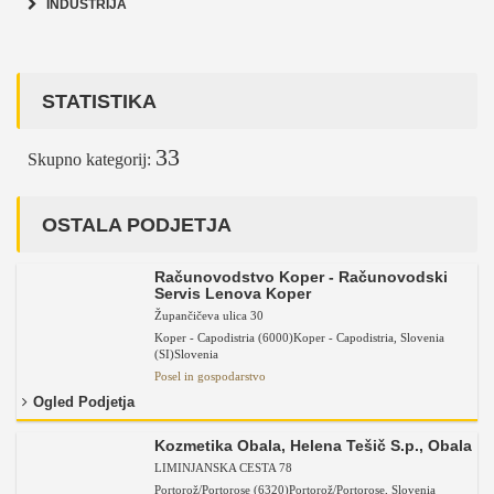
INDUSTRIJA
STATISTIKA
33
Skupno kategorij:
OSTALA PODJETJA
Računovodstvo Koper - Računovodski
Servis Lenova Koper
Župančičeva ulica 30
Koper - Capodistria (6000)
Koper - Capodistria
,
Slovenia
(SI)
Slovenia
Posel in gospodarstvo
Ogled Podjetja
Kozmetika Obala, Helena Tešič S.p., Obala
LIMINJANSKA CESTA 78
Portorož/Portorose (6320)
Portorož/Portorose
,
Slovenia