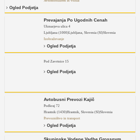
Avtomobilizem in vozila
Ogled Podjetja
Prevajanja Po Ugodnih Cenah
Ukmarjeva ulica 4
Ljubljana (1000)
Ljubljana
,
Slovenia (SI)
Slovenia
Izobraževanje
Ogled Podjetja
Pod Zavrtnice 15
Ogled Podjetja
Avtobusni Prevozi Kajič
Podkraj 72
Hrastnik (1430)
Hrastnik
,
Slovenia (SI)
Slovenia
Prevozništvo in transport
Ogled Podjetja
Skupinske Vodene Vadbe Grossgym,